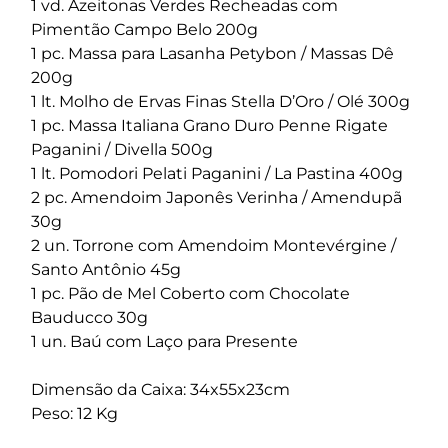
1 vd. Azeitonas Verdes Recheadas com
Pimentão Campo Belo 200g
1 pc. Massa para Lasanha Petybon / Massas Dê
200g
1 lt. Molho de Ervas Finas Stella D’Oro / Olé 300g
1 pc. Massa Italiana Grano Duro Penne Rigate
Paganini / Divella 500g
1 lt. Pomodori Pelati Paganini / La Pastina 400g
2 pc. Amendoim Japonês Verinha / Amendupã
30g
2 un. Torrone com Amendoim Montevérgine /
Santo Antônio 45g
1 pc. Pão de Mel Coberto com Chocolate
Bauducco 30g
1 un. Baú com Laço para Presente
Dimensão da Caixa: 34x55x23cm
Peso: 12 Kg