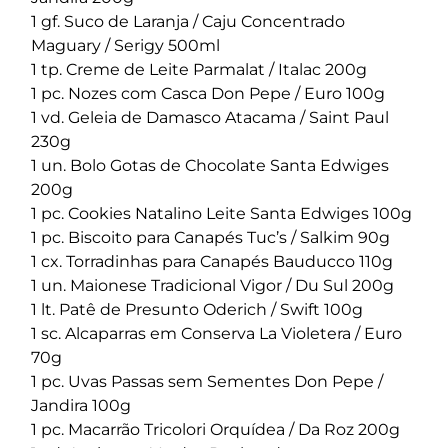
1 gf. Suco de Laranja / Caju Concentrado
Maguary / Serigy 500ml
1 tp. Creme de Leite Parmalat / Italac 200g
1 pc. Nozes com Casca Don Pepe / Euro 100g
1 vd. Geleia de Damasco Atacama / Saint Paul
230g
1 un. Bolo Gotas de Chocolate Santa Edwiges
200g
1 pc. Cookies Natalino Leite Santa Edwiges 100g
1 pc. Biscoito para Canapés Tuc’s / Salkim 90g
1 cx. Torradinhas para Canapés Bauducco 110g
1 un. Maionese Tradicional Vigor / Du Sul 200g
1 lt. Patê de Presunto Oderich / Swift 100g
1 sc. Alcaparras em Conserva La Violetera / Euro
70g
1 pc. Uvas Passas sem Sementes Don Pepe /
Jandira 100g
1 pc. Macarrão Tricolori Orquídea / Da Roz 200g