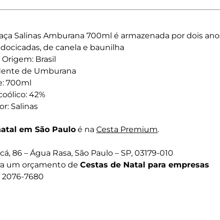
aça Salinas Amburana 700ml é armazenada por dois an
adocicadas, de canela e baunilha
 Origem: Brasil
dente de Umburana
: 700ml
coólico: 42%
r: Salinas
natal em São Paulo
é na
Cesta Premium
.
á, 86 – Água Rasa, São Paulo – SP, 03179-010
ora um orçamento de
Cestas de Natal para empresas
1) 2076-7680