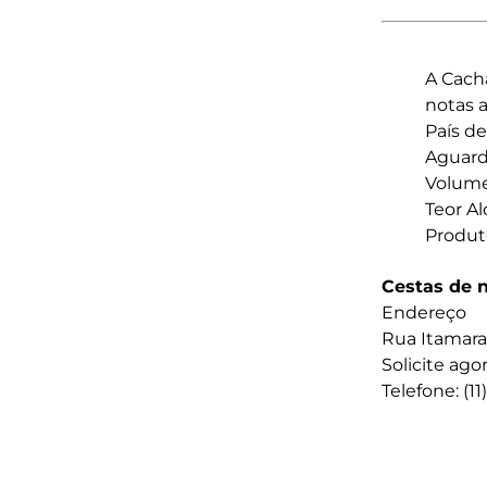
A Cach
notas 
País de
Aguar
Volume
Teor Al
Produto
Cestas de 
Endereço
Rua Itamarac
Solicite ag
Telefone: (1