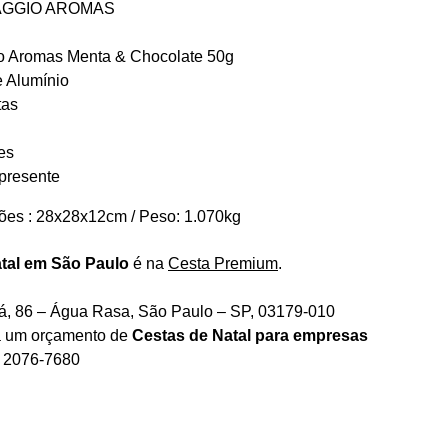
AGGIO AROMAS
o Aromas Menta & Chocolate 50g
e Alumínio
tas
es
 presente
es : 28x28x12cm / Peso: 1.070kg
tal em São Paulo
é na
Cesta Premium
.
á, 86 – Água Rasa, São Paulo – SP, 03179-010
ra um orçamento de
Cestas de Natal para empresas
) 2076-7680