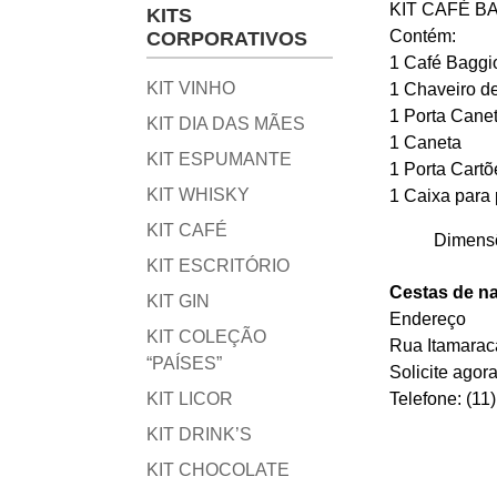
KIT CAFÉ B
KITS
Contém:
CORPORATIVOS
1 Café Baggi
KIT VINHO
1 Chaveiro d
1 Porta Cane
KIT DIA DAS MÃES
1 Caneta
KIT ESPUMANTE
1 Porta Cartõ
KIT WHISKY
1 Caixa para
KIT CAFÉ
Dimensõ
KIT ESCRITÓRIO
Cestas de na
KIT GIN
Endereço
KIT COLEÇÃO
Rua Itamarac
“PAÍSES”
Solicite ago
KIT LICOR
Telefone: (11
KIT DRINK’S
KIT CHOCOLATE