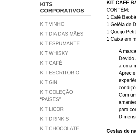
KIT CAFÉ 
KITS
CONTÉM:
CORPORATIVOS
1 Café Baobá
KIT VINHO
1 Geléia de 
1 Queijo Peti
KIT DIA DAS MÃES
1 Caixa em m
KIT ESPUMANTE
A marca
KIT WHISKY
Devido 
KIT CAFÉ
aroma m
KIT ESCRITÓRIO
Aprecie
experiên
KIT GIN
condiçõ
KIT COLEÇÃO
Com um 
“PAÍSES”
amantes
KIT LICOR
para co
Dimensõ
KIT DRINK’S
KIT CHOCOLATE
Cestas de na