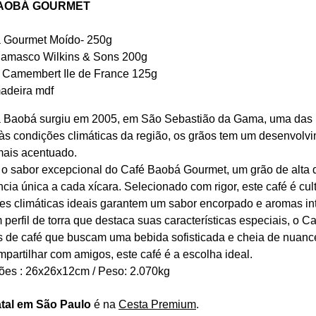
BAOBÁ GOURMET
 Gourmet Moído- 250g
Damasco Wilkins & Sons 200g
t Camembert Ile de France 125g
adeira mdf
 Baobá surgiu em 2005, em São Sebastião da Gama, uma das me
às condições climáticas da região, os grãos tem um desenvolvi
ais acentuado.
 o sabor excepcional do Café Baobá Gourmet, um grão de alta
cia única a cada xícara. Selecionado com rigor, este café é cul
es climáticas ideais garantem um sabor encorpado e aromas in
perfil de torra que destaca suas características especiais, o C
 de café que buscam uma bebida sofisticada e cheia de nuanc
mpartilhar com amigos, este café é a escolha ideal.
es : 26x26x12cm / Peso: 2.070kg
tal em São Paulo
é na
Cesta Premium
.