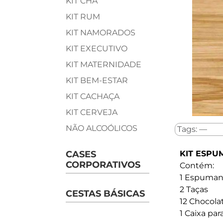
KIT CHÁ
KIT RUM
KIT NAMORADOS
KIT EXECUTIVO
KIT MATERNIDADE
KIT BEM-ESTAR
KIT CACHAÇA
KIT CERVEJA
NÃO ALCOÓLICOS
Tags: —
CASES
KIT ESPU
CORPORATIVOS
Contém:
1 Espuman
2 Taças
CESTAS BÁSICAS
12 Chocola
1 Caixa pa