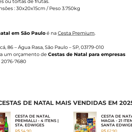
s ou tortas de frutas.
sões : 30x20x15cm / Peso 3.750kg
natal em São Paulo
é na
Cesta Premium
.
á, 86 – Água Rasa, São Paulo – SP, 03179-010
ora um orçamento de
Cestas de Natal para empresas
1) 2076-7680
CESTAS DE NATAL MAIS VENDIDAS EM 202
CESTA DE NATAL
CESTA DE NAT
PREMIALLI - 4 ITENS |
MAGIA - 21 ITEN
STA. EDWIGES
SANTA EDWIG
R$ 54.90
R$ 62.90