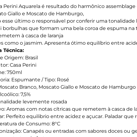
a Perini Aquarela é resultado do harmônico assemblage
to Giallo e Moscato de Hamburgo,
 esse último o responsável por conferir uma tonalidad
i borbulhas que formam uma bela coroa de espuma na ta
emetem à casca de laranja
res como o jasmim. Apresenta ótimo equilíbrio entre acid
a Técnica:
e Origem: Brasil
tor: Casa Perini
e: 750ml
oria: Espumante / Tipo: Rosé
Moscato Branco, Moscato Giallo e Moscato de Hamburgo
lcoólico: 7,5%
onalidade levemente rosada
ivo: Aromas com notas cítricas que remetem à casca de la
r: Perfeito equilibrio entre acidez e açucar. Paladar que r
ratura de Consumo: 8°C
nização: Canapés ou entradas com sabores doces ou g