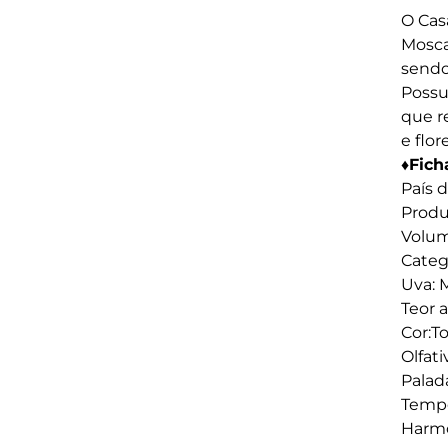
O Cas
Mosca
sendo
Possu
que r
e flo
♦Fich
País d
Produ
Volum
Categ
Uva: 
Teor a
Cor:T
Olfat
Palada
Tempe
Harmo