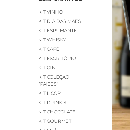
KIT VINHO
KIT DIA DAS MÃES
KIT ESPUMANTE
KIT WHISKY
KIT CAFÉ
KIT ESCRITÓRIO
KIT GIN
KIT COLEÇÃO
“PAÍSES”
KIT LICOR
KIT DRINK’S
KIT CHOCOLATE
KIT GOURMET