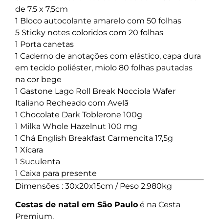
de 7,5 x 7,5cm
1 Bloco autocolante amarelo com 50 folhas
5 Sticky notes coloridos com 20 folhas
1 Porta canetas
1 Caderno de anotações com elástico, capa dura
em tecido poliéster, miolo 80 folhas pautadas
na cor bege
1 Gastone Lago Roll Break Nocciola Wafer
Italiano Recheado com Avelã
1 Chocolate Dark Toblerone 100g
1 Milka Whole Hazelnut 100 mg
1 Chá English Breakfast Carmencita 17,5g
1 Xícara
1 Suculenta
1 Caixa para presente
Dimensões : 30x20x15cm / Peso 2.980kg
Cestas de natal em São Paulo
é na
Cesta
Premium
.