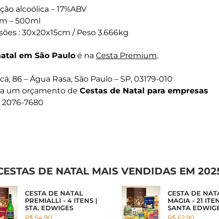
ção alcoólica – 17%ABV
em – 500ml
ões : 30x20x15cm / Peso 3.666kg
natal em São Paulo
é na
Cesta Premium
.
á, 86 – Água Rasa, São Paulo – SP, 03179-010
ora um orçamento de
Cestas de Natal para empresas
1) 2076-7680
CESTAS DE NATAL MAIS VENDIDAS EM 202
CESTA DE NATAL
CESTA DE NAT
PREMIALLI - 4 ITENS |
MAGIA - 21 ITEN
STA. EDWIGES
SANTA EDWIG
R$ 54.90
R$ 62.90