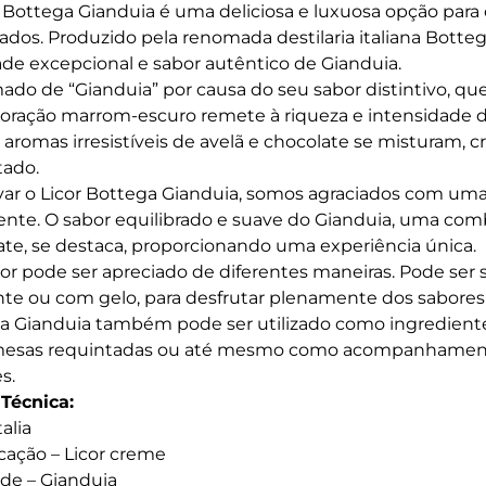
r Bottega Gianduia é uma deliciosa e luxuosa opção para
cados. Produzido pela renomada destilaria italiana Botteg
ade excepcional e sabor autêntico de Gianduia.
ado de “Gianduia” por causa do seu sabor distintivo, qu
loração marrom-escuro remete à riqueza e intensidade do
, aromas irresistíveis de avelã e chocolate se misturam,
tado.
var o Licor Bottega Gianduia, somos agraciados com uma 
ente. O sabor equilibrado e suave do Gianduia, uma comb
ate, se destaca, proporcionando uma experiência única.
icor pode ser apreciado de diferentes maneiras. Pode se
te ou com gelo, para desfrutar plenamente dos sabores d
a Gianduia também pode ser utilizado como ingrediente
esas requintadas ou até mesmo como acompanhamento 
s.
 Técnica:
talia
icação – Licor creme
 de – Gianduia