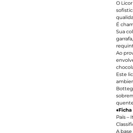
O Lico
sofisti
qualid
É cham
Sua co
garrafa
requin
Ao pro
envolv
chocol
Este l
ambien
Botteg
sobrem
quente
♦Ficha
País – I
Classif
A base