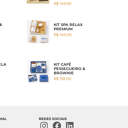
R$ 149.90
&
KIT SPA RELAX
PREMIUM
R$ 149.00
ELA
KIT CAFÉ
PESSEGUEIRO &
BROWNIE
R$ 159.00
ONAL
REDES SOCIAIS