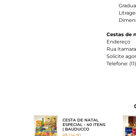
Gradua
Litrag
Dimens
Cestas de 
Endereço
Rua Itamarac
Solicite ag
Telefone: (1
CESTA DE NATAL
ESPECIAL - 40 ITENS
| BAUDUCCO
R$ 124.90