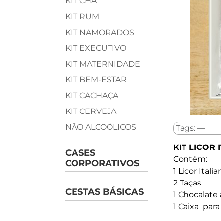
KIT CHÁ
KIT RUM
KIT NAMORADOS
KIT EXECUTIVO
KIT MATERNIDADE
KIT BEM-ESTAR
KIT CACHAÇA
KIT CERVEJA
NÃO ALCOÓLICOS
Tags: —
KIT LICOR
CASES
Contém:
CORPORATIVOS
1 Licor Ital
2 Taças
CESTAS BÁSICAS
1 Chocalate 
1 Caixa par